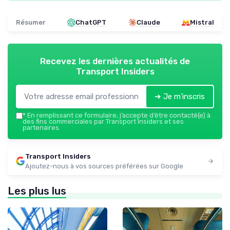
Résumer
ChatGPT
Claude
Mistral
Recevez les dernières actualités de
Transport Insiders
➔ Je m'inscris
*
En remplissant ce formulaire, j’accepte d’être contacté(e) à
des fins commerciales par Transport Insiders et ses
partenaires.
Transport Insiders
Ajoutez-nous à vos sources préférées sur Google
Les plus lus