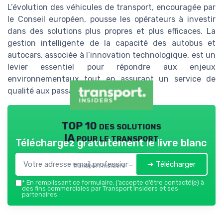
L’évolution des véhicules de transport, encouragée par
le Conseil européen, pousse les opérateurs à investir
dans des solutions plus propres et plus efficaces. La
gestion intelligente de la capacité des autobus et
autocars, associée à l’innovation technologique, est un
levier essentiel pour répondre aux enjeux
environnementaux tout en assurant un service de
qualité aux passagers.
TOP 10 des solutions
IA pour le transport
Téléchargez gratuitement le livre blanc
➔ Télécharger
Transport Insiders — 2026
*
En remplissant ce formulaire, j’accepte d’être contacté(e) à
des fins commerciales par Transport Insiders et ses
partenaires.