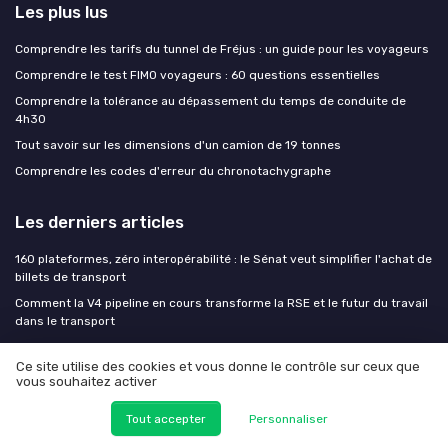
Les plus lus
Comprendre les tarifs du tunnel de Fréjus : un guide pour les voyageurs
Comprendre le test FIMO voyageurs : 60 questions essentielles
Comprendre la tolérance au dépassement du temps de conduite de
4h30
Tout savoir sur les dimensions d'un camion de 19 tonnes
Comprendre les codes d'erreur du chronotachygraphe
Les derniers articles
160 plateformes, zéro interopérabilité : le Sénat veut simplifier l'achat de
billets de transport
Comment la V4 pipeline en cours transforme la RSE et le futur du travail
dans le transport
Péages, matériel roulant, données : l'Autorité de la concurrence pointe
les verrous du ferroviaire français
Ce site utilise des cookies et vous donne le contrôle sur ceux que
vous souhaitez activer
Comment un V4 pipeline en cours transforme la formation Vie Ma Vie
dans le transport
Tout accepter
Personnaliser
Comment un V4 pipeline en cours redéfinit les évènements dans le