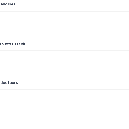
handises
s devez savoir
onducteurs