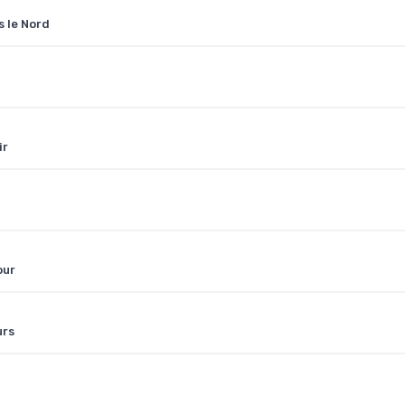
s le Nord
ir
our
urs