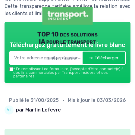
Cette transparence tarifaire améliore la relation avec
les clients et limite les contestations.
TOP 10 des solutions
IA pour le transport
Téléchargez gratuitement le livre blanc
➔ Télécharger
Transport Insiders — 2026
*
En remplissant ce formulaire, j’accepte d’être contacté(e) à
des fins commerciales par Transport Insiders et ses
partenaires.
Publié le
31/08/2025
• Mis à jour le
03/03/2026
par Martin Lefevre