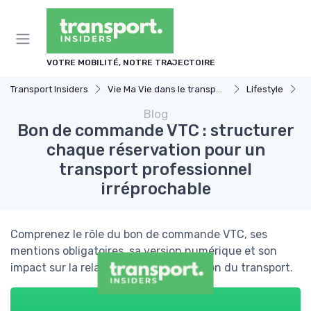
Panneau de gestion des cookies
VOTRE MOBILITÉ, NOTRE TRAJECTOIRE
Transport Insiders
Vie Ma Vie dans le transport
Lifestyle
B
Blog
Bon de commande VTC : structurer
chaque réservation pour un
transport professionnel
irréprochable
Comprenez le rôle du bon de commande VTC, ses
mentions obligatoires, sa version numérique et son
impact sur la relation client et la gestion du transport.