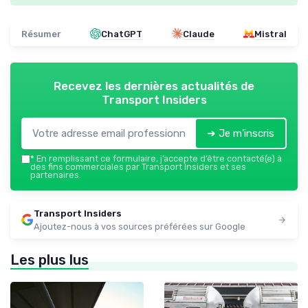
Résumer
ChatGPT
Claude
Mistral
Recevez les dernières actualités de
Transport Insiders
➔ Je m'inscris
*
En remplissant ce formulaire, j’accepte d’être contacté(e) à
des fins commerciales par Transport Insiders et ses
partenaires.
Transport Insiders
Ajoutez-nous à vos sources préférées sur Google
Les plus lus