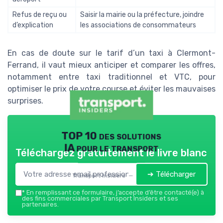
Refus de reçu ou
Saisir la mairie ou la préfecture, joindre
d’explication
les associations de consommateurs
En cas de doute sur le tarif d’un taxi à Clermont-
Ferrand, il vaut mieux anticiper et comparer les offres,
notamment entre taxi traditionnel et VTC, pour
optimiser le prix de votre course et éviter les mauvaises
surprises.
TOP 10 des solutions
IA pour le transport
Téléchargez gratuitement le livre blanc
➔ Télécharger
Transport Insiders — 2026
*
En remplissant ce formulaire, j’accepte d’être contacté(e) à
des fins commerciales par Transport Insiders et ses
partenaires.