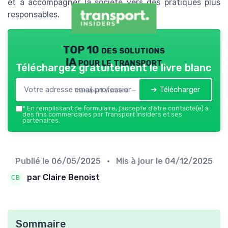
et à accompagner la société vers des pratiques plus
responsables.
TOP 10 des solutions
IA pour le transport
Téléchargez gratuitement le livre blanc
➔ Télécharger
Transport Insiders — 2026
*
En remplissant ce formulaire, j’accepte d’être contacté(e) à
des fins commerciales par Transport Insiders et ses
partenaires.
Publié le
06/05/2025
• Mis à jour le
04/12/2025
par Claire Benoist
Sommaire