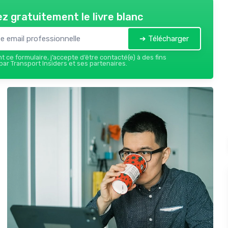
z gratuitement le livre blanc
➔ Télécharger
 ce formulaire, j’accepte d’être contacté(e) à des fins
ar Transport Insiders et ses partenaires.