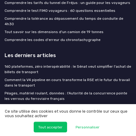
Comprendre les tarifs du tunnel de Fréjus : un guide pour les voyageurs
Comprendre le test FIMO voyageurs : 60 questions essentielles
Comprendre la tolérance au dépassement du temps de conduite de
4h30
Tout savoir sur les dimensions d'un camion de 19 tonnes
Comprendre les codes d'erreur du chronotachygraphe
Les derniers articles
160 plateformes, zéro interopérabilité : le Sénat veut simplifier l'achat de
billets de transport
Comment la V4 pipeline en cours transforme la RSE et le futur du travail
dans le transport
Péages, matériel roulant, données : l'Autorité de la concurrence pointe
les verrous du ferroviaire français
Comment un V4 pipeline en cours transforme la formation Vie Ma Vie
Ce site utilise des cookies et vous donne le contrôle sur ceux que
dans le transport
vous souhaitez activer
Comment un V4 pipeline en cours redéfinit les évènements dans le
transport
Tout accepter
Personnaliser