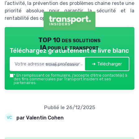
l’activité, la prévention des problèmes chaine reste une
priorité absolue pour garantir la sécurité et la
rentabilité des opérations.
TOP 10 des solutions
IA pour le transport
Téléchargez gratuitement le livre blanc
➔ Télécharger
Transport Insiders — 2026
*
En remplissant ce formulaire, j’accepte d’être contacté(e) à
des fins commerciales par Transport Insiders et ses
partenaires.
Publié le
26/12/2025
par Valentin Cohen