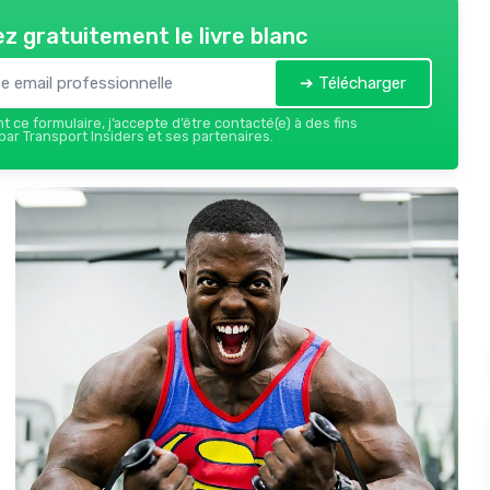
z gratuitement le livre blanc
➔ Télécharger
 ce formulaire, j’accepte d’être contacté(e) à des fins
ar Transport Insiders et ses partenaires.