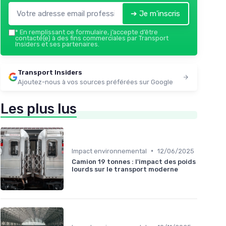
➔ Je m'inscris
*
En remplissant ce formulaire, j’accepte d’être
contacté(e) à des fins commerciales par Transport
Insiders et ses partenaires.
Transport Insiders
Ajoutez-nous à vos sources préférées sur Google
Les plus lus
•
Impact environnemental
12/06/2025
Camion 19 tonnes : l'impact des poids
lourds sur le transport moderne