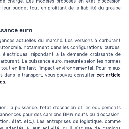
é de charge. Les modèles proposés en état d’occasion
leur budget tout en profitant de la fiabilité du groupe
issance euro
ences actuelles du marché. Les versions à carburant
r autonomie, notamment dans les configurations lourdes.
 électriques, répondant à la demande croissante de
 carburant. La puissance euro, mesurée selon les normes
tout en limitant l’impact environnemental. Pour mieux
es dans le transport, vous pouvez consulter
cet article
ues
.
on, la puissance, l’état d’occasion et les équipements
s annonces pour des camions BMW neufs ou d’occasion,
tion, état, etc.). Les entreprises de logistique, comme
es adaptés à leur activité, qu’il s’agisse de camions