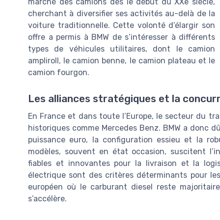
marché des camions dès le début du XXe siècle,
cherchant à diversifier ses activités au-delà de la
voiture traditionnelle. Cette volonté d’élargir son
offre a permis à BMW de s’intéresser à différents
types de véhicules utilitaires, dont le camion
ampliroll, le camion benne, le camion plateau et le
camion fourgon.
Les alliances stratégiques et la concu
En France et dans toute l’Europe, le secteur du tr
historiques comme Mercedes Benz. BMW a donc dû s
puissance euro, la configuration essieu et la 
modèles, souvent en état occasion, suscitent l’i
fiables et innovantes pour la livraison et la log
électrique sont des critères déterminants pour l
européen où le carburant diesel reste majoritair
s’accélère.