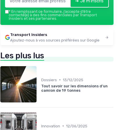
➔ Je m'inscris
*
En remplissant ce formulaire, j’accepte d’être
contacté(e) à des fins commerciales par Transport
Insiders et ses partenaires.
Transport Insiders
Ajoutez-nous à vos sources préférées sur Google
Les plus lus
•
Dossiers
13/12/2025
Tout savoir sur les dimensions d'un
camion de 19 tonnes
•
Innovation
12/06/2025