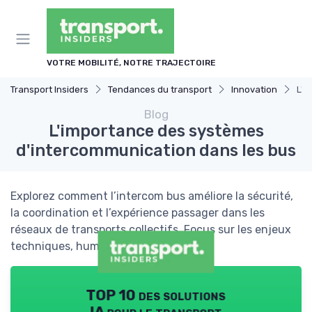
Panneau de gestion des cookies
VOTRE MOBILITÉ, NOTRE TRAJECTOIRE
Transport Insiders
Tendances du transport
Innovation
L'i
Blog
L'importance des systèmes
d'intercommunication dans les bus
Explorez comment l’intercom bus améliore la sécurité,
la coordination et l’expérience passager dans les
réseaux de transports collectifs. Focus sur les enjeux
techniques, humains et d’intégration.
TOP 10 des solutions
IA pour le transport