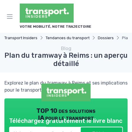
Panneau de gestion des cookies
VOTRE MOBILITÉ, NOTRE TRAJECTOIRE
Transport Insiders
Tendances du transport
Dossiers
Plan 
Blog
Plan du tramway à Reims : un aperçu
détaillé
Explorez le plan du tramway à Reims et ses implications
pour le transport urbain.
TOP 10 des solutions
IA pour le transport
Téléchargez gratuitement le livre blanc