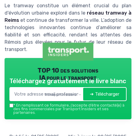
Le tramway constitue un élément crucial du plan
d'évolution urbaine exploré dans le
réseau tramway à
Reims
et continue de transformer la ville. L’adoption de
technologies innovantes continue d’améliorer sa
fiabilité et son efficacité, rendant les attentes des
Rémois plus élevées pour le futur de leur réseau de
transport.
TOP 10 des solutions
IA pour le transport
Téléchargez gratuitement le livre blanc
➔ Télécharger
Transport Insiders — 2026
*
En remplissant ce formulaire, j’accepte d’être contacté(e) à
des fins commerciales par Transport Insiders et ses
partenaires.