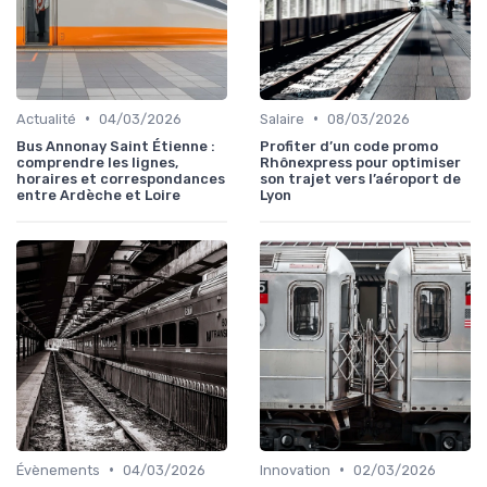
•
•
Actualité
04/03/2026
Salaire
08/03/2026
Bus Annonay Saint Étienne :
Profiter d’un code promo
comprendre les lignes,
Rhônexpress pour optimiser
horaires et correspondances
son trajet vers l’aéroport de
entre Ardèche et Loire
Lyon
•
•
Évènements
04/03/2026
Innovation
02/03/2026