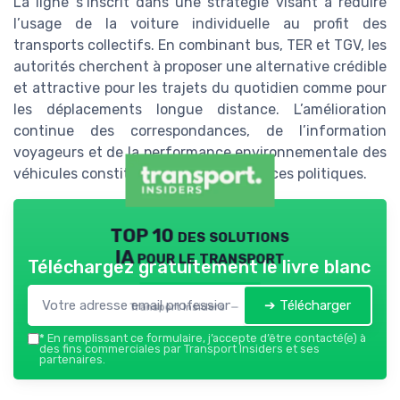
La ligne s’inscrit dans une stratégie visant à réduire
l’usage de la voiture individuelle au profit des
transports collectifs. En combinant bus, TER et TGV, les
autorités cherchent à proposer une alternative crédible
et attractive pour les trajets du quotidien comme pour
les déplacements longue distance. L’amélioration
continue des correspondances, de l’information
voyageurs et de la performance environnementale des
véhicules constitue un axe majeur de ces politiques.
TOP 10 des solutions
IA pour le transport
Téléchargez gratuitement le livre blanc
➔ Télécharger
Transport Insiders — 2026
*
En remplissant ce formulaire, j’accepte d’être contacté(e) à
des fins commerciales par Transport Insiders et ses
partenaires.