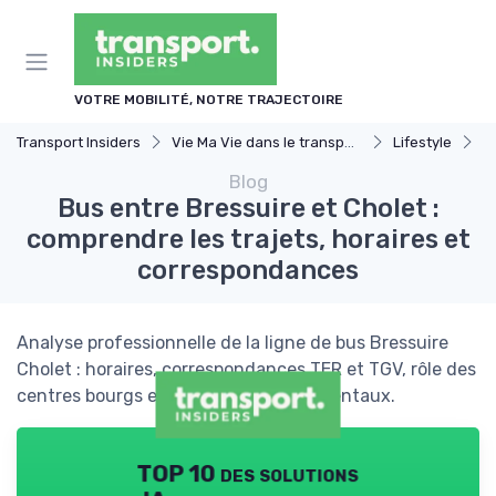
Panneau de gestion des cookies
VOTRE MOBILITÉ, NOTRE TRAJECTOIRE
Transport Insiders
Vie Ma Vie dans le transport
Lifestyle
B
Blog
Bus entre Bressuire et Cholet :
comprendre les trajets, horaires et
correspondances
Analyse professionnelle de la ligne de bus Bressuire
Cholet : horaires, correspondances TER et TGV, rôle des
centres bourgs et enjeux environnementaux.
TOP 10 des solutions