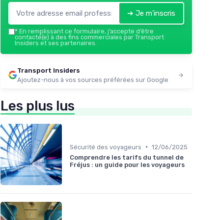
➔ Je m'inscris
*
En remplissant ce formulaire, j’accepte d’être
contacté(e) à des fins commerciales par Transport
Insiders et ses partenaires.
Transport Insiders
Ajoutez-nous à vos sources préférées sur Google
Les plus lus
•
Sécurité des voyageurs
12/06/2025
Comprendre les tarifs du tunnel de
Fréjus : un guide pour les voyageurs