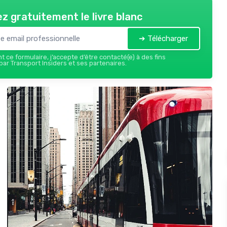
z gratuitement le livre blanc
➔ Télécharger
 ce formulaire, j’accepte d’être contacté(e) à des fins
ar Transport Insiders et ses partenaires.