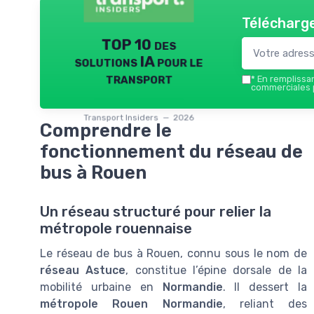
Télécharge
TOP 10 des
solutions IA pour le
transport
*
En remplissant
commerciales p
Transport Insiders — 2026
Comprendre le
fonctionnement du réseau de
bus à Rouen
Un réseau structuré pour relier la
métropole rouennaise
Le réseau de bus à Rouen, connu sous le nom de
réseau Astuce
, constitue l’épine dorsale de la
mobilité urbaine en
Normandie
. Il dessert la
métropole Rouen Normandie
, reliant des