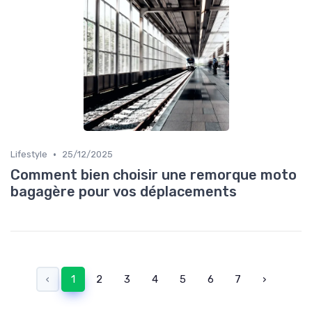
•
Lifestyle
25/12/2025
Comment bien choisir une remorque moto
bagagère pour vos déplacements
‹
1
2
3
4
5
6
7
›