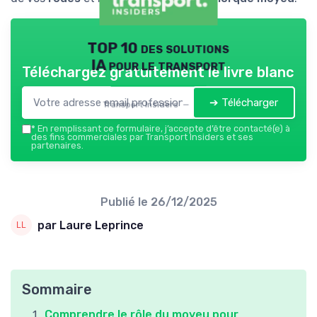
TOP 10 des solutions
IA pour le transport
Téléchargez gratuitement le livre blanc
➔ Télécharger
Transport Insiders — 2026
*
En remplissant ce formulaire, j’accepte d’être contacté(e) à
des fins commerciales par Transport Insiders et ses
partenaires.
Publié le
26/12/2025
par Laure Leprince
Sommaire
Comprendre le rôle du moyeu pour