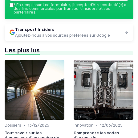
*
En remplissant ce formulaire, j’accepte d’être contacté(e) à
des fins commerciales par Transport Insiders et ses
partenaires.
Transport Insiders
Ajoutez-nous à vos sources préférées sur Google
Les plus lus
•
•
Dossiers
13/12/2025
Innovation
12/06/2025
Tout savoir sur les
Comprendre les codes
dimensions d'un camion de
d'erreur du