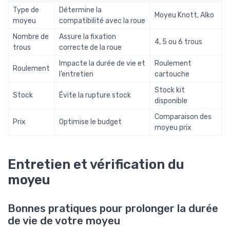
Type de
Détermine la
Moyeu Knott, Alko
moyeu
compatibilité avec la roue
Nombre de
Assure la fixation
4, 5 ou 6 trous
trous
correcte de la roue
Impacte la durée de vie et
Roulement
Roulement
l’entretien
cartouche
Stock kit
Stock
Évite la rupture stock
disponible
Comparaison des
Prix
Optimise le budget
moyeu prix
Entretien et vérification du
moyeu
Bonnes pratiques pour prolonger la durée
de vie de votre moyeu