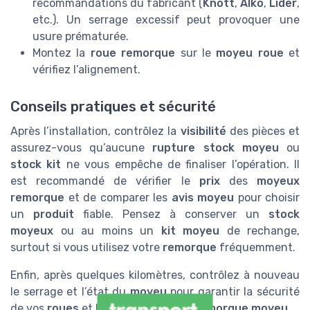
recommandations du fabricant (
Knott
,
Alko
,
Lider
,
etc.). Un serrage excessif peut provoquer une
usure prématurée.
Montez la
roue remorque
sur le
moyeu roue
et
vérifiez l’alignement.
Conseils pratiques et sécurité
Après l’installation, contrôlez la
visibilité
des pièces et
assurez-vous qu’aucune
rupture stock moyeu
ou
stock kit
ne vous empêche de finaliser l’opération. Il
est recommandé de vérifier le
prix
des
moyeux
remorque
et de comparer les
avis moyeu
pour choisir
un
produit
fiable. Pensez à conserver un
stock
moyeux
ou au moins un
kit moyeu
de rechange,
surtout si vous utilisez votre
remorque
fréquemment.
Enfin, après quelques kilomètres, contrôlez à nouveau
le serrage et l’état du
moyeu
pour garantir la sécurité
de vos
roues
et la fiabilité de votre
remorque moyeu
.