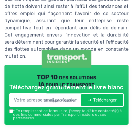
de flotte doivent ainsi rester à l'affût des tendances et
offres emploi qui façonnent l'avenir de ce secteur
dynamique, assurant que leur entreprise reste
compétitive tout en répondant aux défis de demain.
Cet engagement envers l'innovation et la durabilité
sera déterminant pour garantir la sécurité et l'efficacité
des flottes automobiles dans un monde en constante
mutation.
TOP 10 des solutions
IA pour le transport
Téléchargez gratuitement le livre blanc
➔ Télécharger
Transport Insiders — 2026
*
En remplissant ce formulaire, j’accepte d’être contacté(e) à
des fins commerciales par Transport Insiders et ses
partenaires.