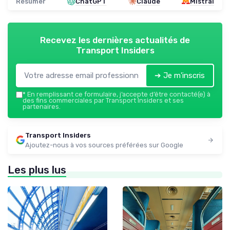
Résumer
ChatGPT
Claude
Mistral
Recevez les dernières actualités de
Transport Insiders
➔ Je m'inscris
*
En remplissant ce formulaire, j’accepte d’être contacté(e) à
des fins commerciales par Transport Insiders et ses
partenaires.
Transport Insiders
Ajoutez-nous à vos sources préférées sur Google
Les plus lus