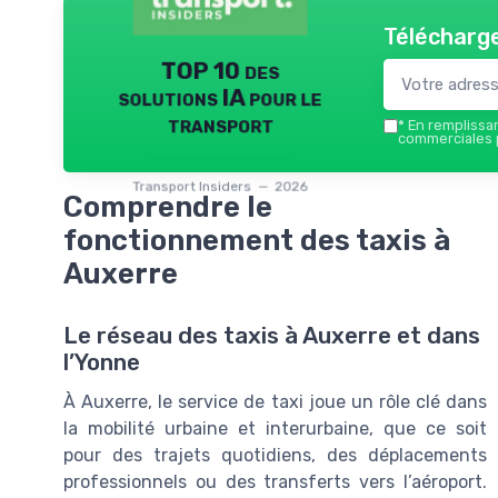
Télécharge
TOP 10 des
solutions IA pour le
transport
*
En remplissant
commerciales p
Transport Insiders — 2026
Comprendre le
fonctionnement des taxis à
Auxerre
Le réseau des taxis à Auxerre et dans
l’Yonne
À Auxerre, le service de taxi joue un rôle clé dans
la mobilité urbaine et interurbaine, que ce soit
pour des trajets quotidiens, des déplacements
professionnels ou des transferts vers l’aéroport.