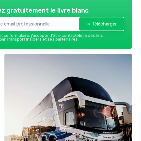
z gratuitement le livre blanc
➔ Télécharger
 ce formulaire, j’accepte d’être contacté(e) à des fins
ar Transport Insiders et ses partenaires.