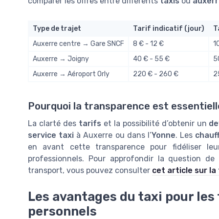
comparer les offres entre différents
taxis
ou
auxerr
Type de trajet
Tarif indicatif (jour)
T
Auxerre centre → Gare SNCF
8 € - 12 €
1
Auxerre → Joigny
40 € - 55 €
5
Auxerre → Aéroport Orly
220 € - 260 €
2
Pourquoi la transparence est essentiell
La clarté des
tarifs
et la possibilité d’obtenir un
de
service taxi
à Auxerre ou dans l’
Yonne
. Les
chauf
en avant cette transparence pour fidéliser leur
professionnels. Pour approfondir la question de
transport, vous pouvez consulter
cet article sur l
Les avantages du taxi pour les 
personnels