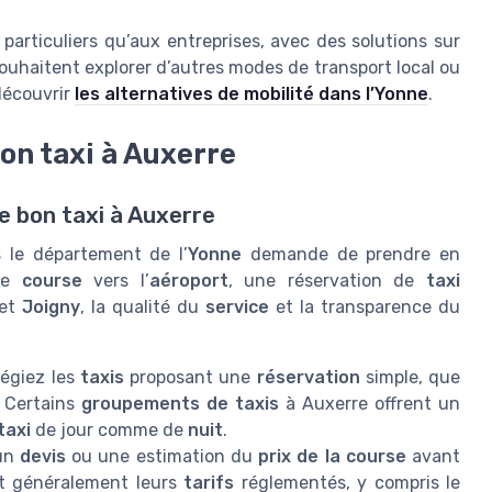
particuliers qu’aux entreprises, avec des solutions sur
ouhaitent explorer d’autres modes de transport local ou
 découvrir
les alternatives de mobilité dans l’Yonne
.
son taxi à Auxerre
e bon taxi à Auxerre
le département de l’
Yonne
demande de prendre en
une
course
vers l’
aéroport
, une réservation de
taxi
et
Joigny
, la qualité du
service
et la transparence du
légiez les
taxis
proposant une
réservation
simple, que
. Certains
groupements de taxis
à Auxerre offrent un
taxi
de jour comme de
nuit
.
un
devis
ou une estimation du
prix de la course
avant
t généralement leurs
tarifs
réglementés, y compris le