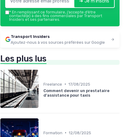
➔ Je m'inscris
*
En remplissant ce formulaire, j’accepte d’être
contacté(e) à des fins commerciales par Transport
Insiders et ses partenaires.
Transport Insiders
Ajoutez-nous à vos sources préférées sur Google
Les plus lus
•
Freelance
17/08/2025
Comment devenir un prestataire
d'assistance pour taxis
•
Formation
12/08/2025