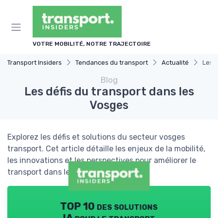
Panneau de gestion des cookies
VOTRE MOBILITÉ, NOTRE TRAJECTOIRE
Transport Insiders
Tendances du transport
Actualité
Les d
Blog
Les défis du transport dans les
Vosges
Explorez les défis et solutions du secteur vosges
transport. Cet article détaille les enjeux de la mobilité,
les innovations et les perspectives pour améliorer le
transport dans les Vosges.
TOP 10 des solutions
IA pour le transport