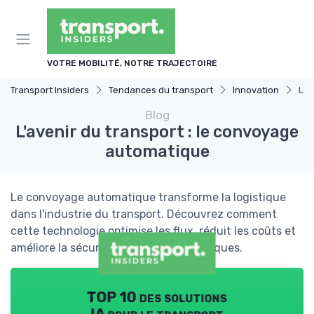
Panneau de gestion des cookies
VOTRE MOBILITÉ, NOTRE TRAJECTOIRE
Transport Insiders
Tendances du transport
Innovation
L'a
Blog
L'avenir du transport : le convoyage
automatique
Le convoyage automatique transforme la logistique
dans l'industrie du transport. Découvrez comment
cette technologie optimise les flux, réduit les coûts et
améliore la sécurité sur les sites logistiques.
TOP 10 des solutions
IA pour le transport