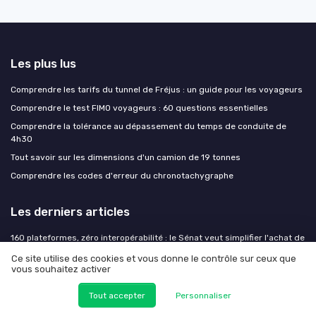
Les plus lus
Comprendre les tarifs du tunnel de Fréjus : un guide pour les voyageurs
Comprendre le test FIMO voyageurs : 60 questions essentielles
Comprendre la tolérance au dépassement du temps de conduite de
4h30
Tout savoir sur les dimensions d'un camion de 19 tonnes
Comprendre les codes d'erreur du chronotachygraphe
Les derniers articles
160 plateformes, zéro interopérabilité : le Sénat veut simplifier l'achat de
billets de transport
Ce site utilise des cookies et vous donne le contrôle sur ceux que
Comment la V4 pipeline en cours transforme la RSE et le futur du travail
vous souhaitez activer
dans le transport
Tout accepter
Personnaliser
Péages, matériel roulant, données : l'Autorité de la concurrence pointe
les verrous du ferroviaire français