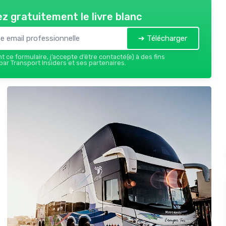
z gratuitement le livre blanc
➔ Télécharger
 ce formulaire, j’accepte d’être contacté(e) à des fins
ar Transport Insiders et ses partenaires.