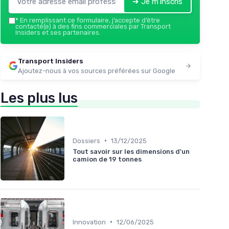
➔ Je m'inscris
*
En remplissant ce formulaire, j’accepte d’être
contacté(e) à des fins commerciales par Transport
Insiders et ses partenaires.
Transport Insiders
Ajoutez-nous à vos sources préférées sur Google
Les plus lus
•
Dossiers
13/12/2025
Tout savoir sur les dimensions d'un
camion de 19 tonnes
•
Innovation
12/06/2025