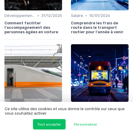
•
•
Développement personnel
31/12/2025
Salaire
15/01/2026
Comment faciliter
Comprendre les frais de
l'accompagnement des
route dans le transport
personnes âgées en voiture
routier pour l'année à venir
•
•
Actualité
29/01/2026
Transition écologique
28/06/2025
Ce site utilise des cookies et vous donne le contrôle sur ceux que
vous souhaitez activer
L'évolution du transport de
Comprendre la hauteur des
voyageurs avec Nao
bus : enjeux et solutions
Tout accepter
Personnaliser