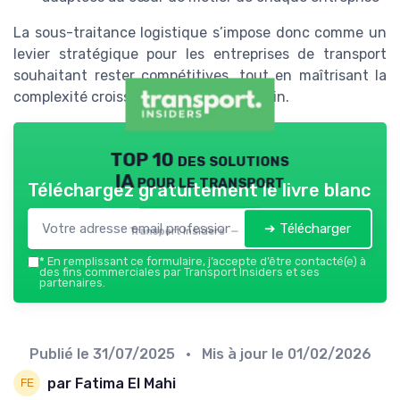
La sous-traitance logistique s’impose donc comme un
levier stratégique pour les entreprises de transport
souhaitant rester compétitives, tout en maîtrisant la
complexité croissante de la supply chain.
TOP 10 des solutions
IA pour le transport
Téléchargez gratuitement le livre blanc
➔ Télécharger
Transport Insiders — 2026
*
En remplissant ce formulaire, j’accepte d’être contacté(e) à
des fins commerciales par Transport Insiders et ses
partenaires.
Publié le
31/07/2025
• Mis à jour le
01/02/2026
par Fatima El Mahi