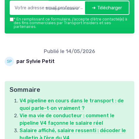
➔ Télécharger
Transport Insiders — 2026
*
En remplissant ce formulaire, j’accepte d’être contacté(e) à
des fins commerciales par Transport Insiders et ses
partenaires.
Publié le
14/05/2026
par Sylvie Petit
Sommaire
V4 pipeline en cours dans le transport : de
quoi parle-t‑on vraiment ?
Vie ma vie de conducteur : comment le
pipeline V4 façonne le salaire réel
Salaire affiché, salaire ressenti : décoder le
bulletin à l’ère du V4