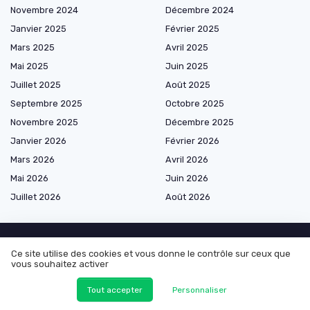
Novembre 2024
Décembre 2024
Janvier 2025
Février 2025
Mars 2025
Avril 2025
Mai 2025
Juin 2025
Juillet 2025
Août 2025
Septembre 2025
Octobre 2025
Novembre 2025
Décembre 2025
Janvier 2026
Février 2026
Mars 2026
Avril 2026
Mai 2026
Juin 2026
Juillet 2026
Août 2026
Ce site utilise des cookies et vous donne le contrôle sur ceux que
Les plus lus
vous souhaitez activer
Comprendre les tarifs du tunnel de Fréjus : un guide pour les voyageurs
Tout accepter
Personnaliser
Comprendre le test FIMO voyageurs : 60 questions essentielles