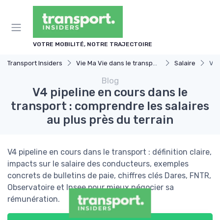
Panneau de gestion des cookies
VOTRE MOBILITÉ, NOTRE TRAJECTOIRE
Transport Insiders
Vie Ma Vie dans le transport
Salaire
V4 
Blog
V4 pipeline en cours dans le
transport : comprendre les salaires
au plus près du terrain
V4 pipeline en cours dans le transport : définition claire,
impacts sur le salaire des conducteurs, exemples
concrets de bulletins de paie, chiffres clés Dares, FNTR,
Observatoire et Insee pour mieux négocier sa
rémunération.