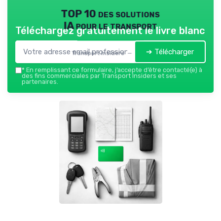
TOP 10 des solutions
IA pour le transport
Téléchargez gratuitement le livre blanc
➔ Télécharger
Transport Insiders — 2026
*
En remplissant ce formulaire, j’accepte d’être contacté(e) à
des fins commerciales par Transport Insiders et ses
partenaires.