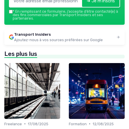
➔ Je m'inscris
*
En remplissant ce formulaire, j’accepte d’être contacté(e) à
des fins commerciales par Transport Insiders et ses
partenaires.
Transport Insiders
Ajoutez-nous à vos sources préférées sur Google
Les plus lus
•
•
Freelance
17/08/2025
Formation
12/08/2025