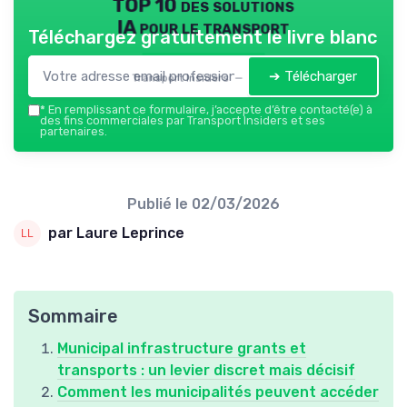
TOP 10 des solutions
IA pour le transport
Téléchargez gratuitement le livre blanc
➔ Télécharger
Transport Insiders — 2026
*
En remplissant ce formulaire, j’accepte d’être contacté(e) à
des fins commerciales par Transport Insiders et ses
partenaires.
Publié le
02/03/2026
par Laure Leprince
Sommaire
Municipal infrastructure grants et
transports : un levier discret mais décisif
Comment les municipalités peuvent accéder