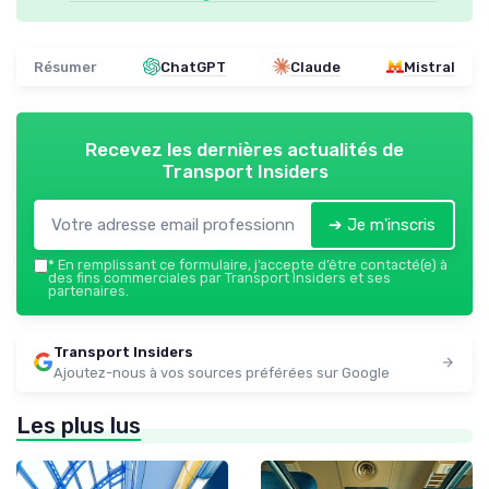
Résumer
ChatGPT
Claude
Mistral
Recevez les dernières actualités de
Transport Insiders
➔ Je m'inscris
*
En remplissant ce formulaire, j’accepte d’être contacté(e) à
des fins commerciales par Transport Insiders et ses
partenaires.
Transport Insiders
Ajoutez-nous à vos sources préférées sur Google
Les plus lus