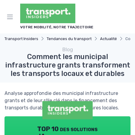
Panneau de gestion des cookies
VOTRE MOBILITÉ, NOTRE TRAJECTOIRE
Transport Insiders
Tendances du transport
Actualité
Comme
Blog
Comment les municipal
infrastructure grants transforment
les transports locaux et durables
Analyse approfondie des municipal infrastructure
grants et de leur rôle clé dans le financement des
transports durables et des infrastructures locales.
TOP 10 des solutions