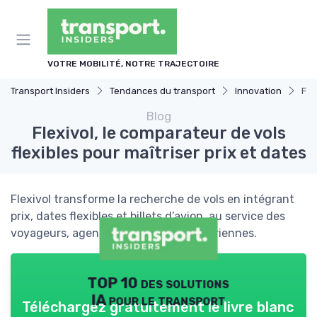
Panneau de gestion des cookies
VOTRE MOBILITÉ, NOTRE TRAJECTOIRE
Transport Insiders
Tendances du transport
Innovation
Fle
Blog
Flexivol, le comparateur de vols
flexibles pour maîtriser prix et dates
Flexivol transforme la recherche de vols en intégrant
prix, dates flexibles et billets d’avion, au service des
voyageurs, agences et compagnies aériennes.
TOP 10 des solutions
IA pour le transport
Téléchargez gratuitement le livre blanc