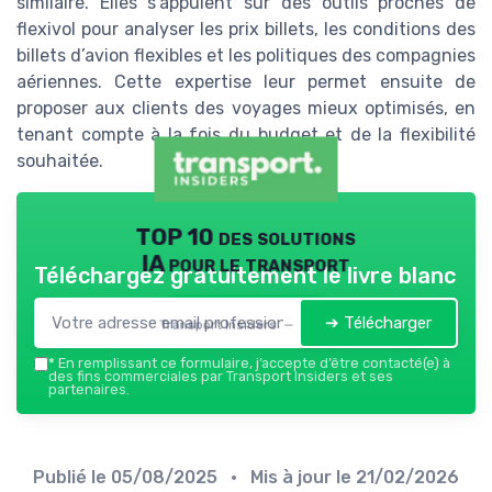
similaire. Elles s’appuient sur des outils proches de
flexivol pour analyser les prix billets, les conditions des
billets d’avion flexibles et les politiques des compagnies
aériennes. Cette expertise leur permet ensuite de
proposer aux clients des voyages mieux optimisés, en
tenant compte à la fois du budget et de la flexibilité
souhaitée.
TOP 10 des solutions
IA pour le transport
Téléchargez gratuitement le livre blanc
➔ Télécharger
Transport Insiders — 2026
*
En remplissant ce formulaire, j’accepte d’être contacté(e) à
des fins commerciales par Transport Insiders et ses
partenaires.
Publié le
05/08/2025
• Mis à jour le
21/02/2026