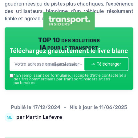
goudronnées ou de pistes plus chaotiques, l'expérience
des utilisateurs témoigne d'un véhicule résolument
fiable et agréable à conduire.
TOP 10 des solutions
IA pour le transport
Téléchargez gratuitement le livre blanc
➔ Télécharger
Transport Insiders — 2026
*
En remplissant ce formulaire, j’accepte d’être contacté(e) à
des fins commerciales par Transport Insiders et ses
partenaires.
Publié le
17/12/2024
• Mis à jour le
11/06/2025
par Martin Lefevre