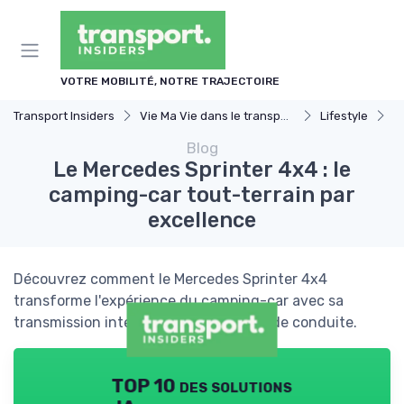
Panneau de gestion des cookies
VOTRE MOBILITÉ, NOTRE TRAJECTOIRE
Transport Insiders
Vie Ma Vie dans le transport
Lifestyle
L
Blog
Le Mercedes Sprinter 4x4 : le
camping-car tout-terrain par
excellence
Découvrez comment le Mercedes Sprinter 4x4
transforme l'expérience du camping-car avec sa
transmission intégrale et son confort de conduite.
TOP 10 des solutions