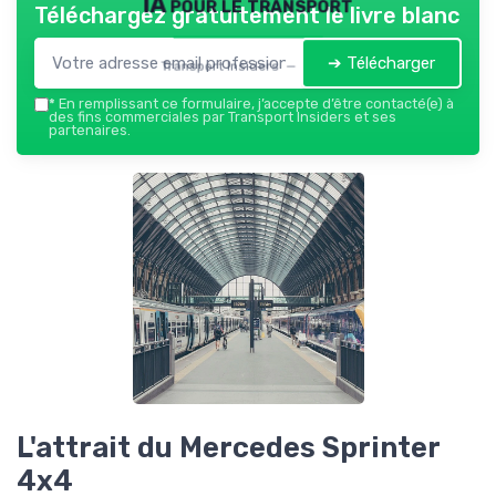
IA pour le transport
Téléchargez gratuitement le livre blanc
➔ Télécharger
Transport Insiders — 2026
*
En remplissant ce formulaire, j’accepte d’être contacté(e) à
des fins commerciales par Transport Insiders et ses
partenaires.
L'attrait du Mercedes Sprinter
4x4