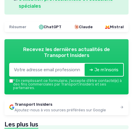
spéciales
Résumer
ChatGPT
Claude
Mistral
Recevez les dernières actualités de
Transport Insiders
➔ Je m'inscris
*
En remplissant ce formulaire, j’accepte d’être contacté(e) à
des fins commerciales par Transport Insiders et ses
partenaires.
Transport Insiders
Ajoutez-nous à vos sources préférées sur Google
Les plus lus