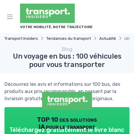
Panneau de gestion des cookies
VOTRE MOBILITÉ, NOTRE TRAJECTOIRE
Transport Insiders
Tendances du transport
Actualité
Un vo
Blog
Un voyage en bus : 100 véhicules
pour vous transporter
Découvrez les avis et informations sur 100 bus, des
produits aux prix recommandés, en passant par la
livraison gratuite et les commentaires originaux.
TOP 10 des solutions
IA pour le transport
Téléchargez gratuitement le livre blanc