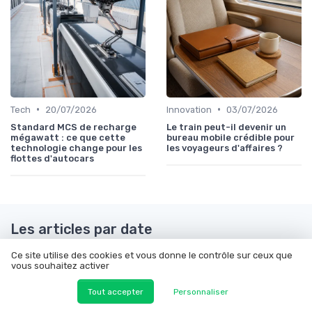
•
•
Tech
20/07/2026
Innovation
03/07/2026
Standard MCS de recharge
Le train peut-il devenir un
mégawatt : ce que cette
bureau mobile crédible pour
technologie change pour les
les voyageurs d'affaires ?
flottes d'autocars
Les articles par date
Octobre 2023
Novembre 2023
Ce site utilise des cookies et vous donne le contrôle sur ceux que
vous souhaitez activer
Décembre 2023
Janvier 2024
Tout accepter
Personnaliser
Février 2024
Mars 2024
Septembre 2024
Octobre 2024