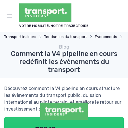
Panneau de gestion des cookies
VOTRE MOBILITÉ, NOTRE TRAJECTOIRE
Transport Insiders
Tendances du transport
Évènements
C
Blog
Comment la V4 pipeline en cours
redéfinit les évènements du
transport
Découvrez comment la V4 pipeline en cours structure
les évènements du transport public, du salon
international au pilote terrain, et améliore le retour sur
investissement des projets de mobilité.