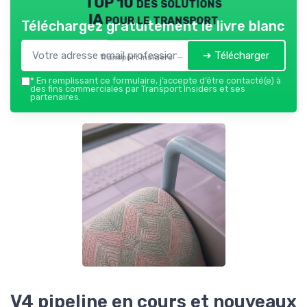
TOP 10 des solutions
IA pour le transport
Téléchargez gratuitement le livre blanc
➔ Télécharger
Transport Insiders — 2026
*
En remplissant ce formulaire, j’accepte d’être contacté(e) à
des fins commerciales par Transport Insiders et ses
partenaires.
V4 pipeline en cours et nouveaux