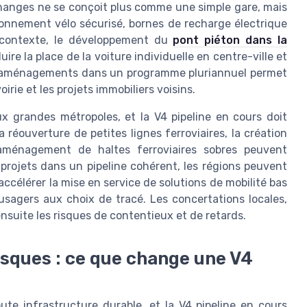
échanges ne se conçoit plus comme une simple gare, mais
onnement vélo sécurisé, bornes de recharge électrique
 contexte, le développement du
pont piéton dans la
ire la place de la voiture individuelle en centre-ville et
ces aménagements dans un programme pluriannuel permet
rie et les projets immobiliers voisins.
ux grandes métropoles, et la V4 pipeline en cours doit
La réouverture de petites lignes ferroviaires, la création
’aménagement de haltes ferroviaires sobres peuvent
s projets dans un pipeline cohérent, les régions peuvent
accélérer la mise en service de solutions de mobilité bas
 usagers aux choix de tracé. Les concertations locales,
nsuite les risques de contentieux et de retards.
isques : ce que change une V4
ute infrastructure durable, et la V4 pipeline en cours