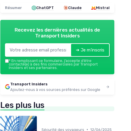
Résumer
ChatGPT
Claude
Mistral
Recevez les dernières actualités de
Transport Insiders
➔ Je m'inscris
*
En remplissant ce formulaire, j’accepte d’être
contacté(e) à des fins commerciales par Transport
Insiders et ses partenaires.
Transport Insiders
Ajoutez-nous à vos sources préférées sur Google
Les plus lus
•
Sécurité des voyageurs
12/06/2025