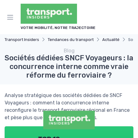
Panneau de gestion des cookies
VOTRE MOBILITÉ, NOTRE TRAJECTOIRE
Transport Insiders
Tendances du transport
Actualité
Soci
Blog
Sociétés dédiées SNCF Voyageurs : la
concurrence interne comme vraie
réforme du ferroviaire ?
Analyse stratégique des sociétés dédiées de SNCF
Voyageurs : comment la concurrence interne
reconfigure le transport ferroviaire régional en France
et pèse plus que les nouveaux entrants.