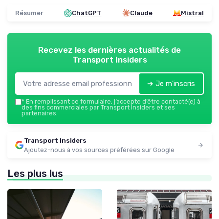
Résumer
ChatGPT
Claude
Mistral
Recevez les dernières actualités de
Transport Insiders
➔ Je m'inscris
*
En remplissant ce formulaire, j’accepte d’être contacté(e) à
des fins commerciales par Transport Insiders et ses
partenaires.
Transport Insiders
Ajoutez-nous à vos sources préférées sur Google
Les plus lus