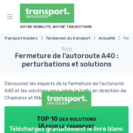
Panneau de gestion des cookies
VOTRE MOBILITÉ, NOTRE TRAJECTOIRE
Transport Insiders
Tendances du transport
Actualité
Ferme
Blog
Fermeture de l'autoroute A40 :
perturbations et solutions
Découvrez les impacts de la fermeture de l'autoroute
A40 et les solutions pour gérer le trafic en direction de
Chamonix et Mâcon.
TOP 10 des solutions
IA pour le transport
Téléchargez gratuitement le livre blanc