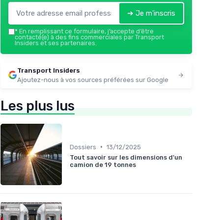
➔ Je m'inscris
*
En remplissant ce formulaire, j’accepte d’être
contacté(e) à des fins commerciales par Transport
Insiders et ses partenaires.
Transport Insiders
Ajoutez-nous à vos sources préférées sur Google
Les plus lus
•
Dossiers
13/12/2025
Tout savoir sur les dimensions d'un
camion de 19 tonnes