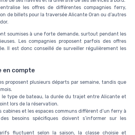
ité de ses navires et la diversité de ses services à bord.
ntralise les offres de différentes compagnies ferry,
ion de billets pour la traversée Alicante Oran ou d’autres
dor.
 sont soumises à une forte demande, surtout pendant les
gieuses. Les compagnies proposent parfois des offres
. Il est donc conseillé de surveiller régulièrement les
re en compte
s proposent plusieurs départs par semaine, tandis que
 mois.
 le type de bateau, la durée du trajet entre Alicante et
oint lors de la réservation.
les cabines et les espaces communs diffèrent d’un ferry à
des besoins spécifiques doivent s’informer sur les
rifs fluctuent selon la saison, la classe choisie et