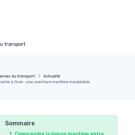
du transport
ances du transport
Actualité
cante à Oran : une aventure maritime inoubliable
Sommaire
Comprendre la liaison maritime entre