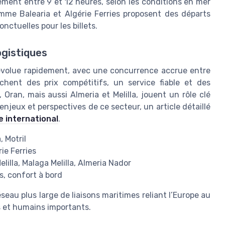
ment entre 9 et 12 heures, selon les conditions en mer
mme Balearia et Algérie Ferries proposent des départs
ctuelles pour les billets.
ogistiques
e évolue rapidement, avec une concurrence accrue entre
hent des prix compétitifs, un service fiable et des
 Oran, mais aussi Almeria et Melilla, jouent un rôle clé
jeux et perspectives de ce secteur, un article détaillé
e international
.
, Motril
ie Ferries
elilla, Malaga Melilla, Almeria Nador
s, confort à bord
seau plus large de liaisons maritimes reliant l’Europe au
 et humains importants.