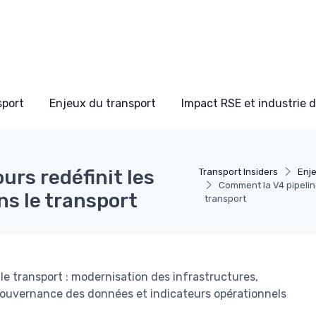
sport
Enjeux du transport
Impact RSE et industrie 
urs redéfinit les
Transport Insiders
Enje
Comment la V4 pipelin
s le transport
transport
le transport : modernisation des infrastructures,
gouvernance des données et indicateurs opérationnels