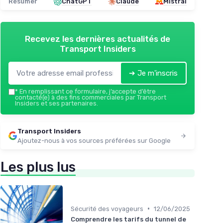
Résumer
ChatGPT
Claude
Mistral
Recevez les dernières actualités de
Transport Insiders
➔ Je m'inscris
*
En remplissant ce formulaire, j’accepte d’être
contacté(e) à des fins commerciales par Transport
Insiders et ses partenaires.
Transport Insiders
Ajoutez-nous à vos sources préférées sur Google
Les plus lus
•
Sécurité des voyageurs
12/06/2025
Comprendre les tarifs du tunnel de