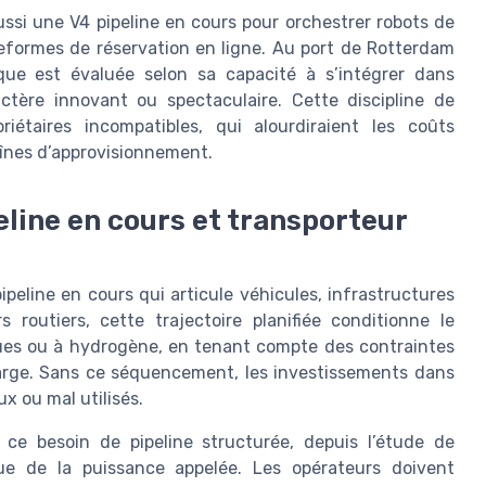
ssi une V4 pipeline en cours pour orchestrer robots de
eformes de réservation en ligne. Au port de Rotterdam
ue est évaluée selon sa capacité à s’intégrer dans
actère innovant ou spectaculaire. Cette discipline de
priétaires incompatibles, qui alourdiraient les coûts
haînes d’approvisionnement.
eline en cours et transporteur
peline en cours qui articule véhicules, infrastructures
 routiers, cette trajectoire planifiée conditionne le
ques ou à hydrogène, en tenant compte des contraintes
arge. Sans ce séquencement, les investissements dans
x ou mal utilisés.
n ce besoin de pipeline structurée, depuis l’étude de
ue de la puissance appelée. Les opérateurs doivent