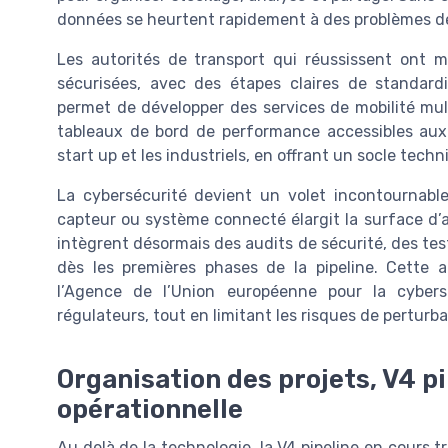
données se heurtent rapidement à des problèmes de 
Les autorités de transport qui réussissent ont 
sécurisées, avec des étapes claires de standard
permet de développer des services de mobilité mul
tableaux de bord de performance accessibles aux dé
start up et les industriels, en offrant un socle tech
La cybersécurité devient un volet incontournabl
capteur ou système connecté élargit la surface d’a
intègrent désormais des audits de sécurité, des tes
dès les premières phases de la pipeline. Cette 
l’Agence de l’Union européenne pour la cybers
régulateurs, tout en limitant les risques de perturb
Organisation des projets, V4 p
opérationnelle
Au delà de la technologie, la V4 pipeline en cours t