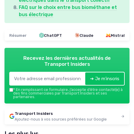
électriques dans le transport collectif
FAQ sur le choix entre bus biométhane et
bus électrique
Résumer
ChatGPT
Claude
Mistral
Recevez les dernières actualités de
Transport Insiders
➔ Je m'inscris
*
En remplissant ce formulaire, j’accepte d’être contacté(e) à
des fins commerciales par Transport Insiders et ses
partenaires.
Transport Insiders
Ajoutez-nous à vos sources préférées sur Google
Les plus lus