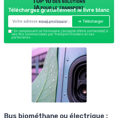
TOP 10 des solutions
IA pour le transport
Téléchargez gratuitement le livre blanc
➔ Télécharger
Transport Insiders — 2026
*
En remplissant ce formulaire, j’accepte d’être contacté(e) à
des fins commerciales par Transport Insiders et ses
partenaires.
Bus biométhane ou électrique :