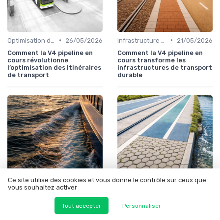
•
•
Optimisation des itinéraires
26/05/2026
Infrastructure durable
21/05/2026
Comment la V4 pipeline en
Comment la V4 pipeline en
cours révolutionne
cours transforme les
l’optimisation des itinéraires
infrastructures de transport
de transport
durable
Ce site utilise des cookies et vous donne le contrôle sur ceux que
vous souhaitez activer
•
•
Gestion coûts
19/05/2026
Infrastructure durable
18/05/2026
Tout accepter
Personnaliser
Comment un v4 pipeline en
Comment la V4 pipeline en
cours transforme la gestion
cours transforme les