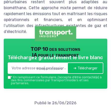
périurbaines restent souvent plus adaptées au
biométhane. Cette approche mixte permet de réduire
rapidement les émissions tout en maîtrisant les risques
opérationnels et financiers, et en optimisant
l’utilisation des infrastructures existantes de gaz et
d’électricité.
TOP 10 des solutions
IA pour le transport
Téléchargez gratuitement le livre blanc
➔ Télécharger
Transport Insiders — 2026
*
En remplissant ce formulaire, j’accepte d’être contacté(e) à
des fins commerciales par Transport Insiders et ses
partenaires.
Publié le
26/06/2026