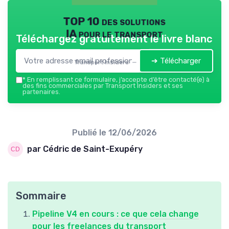
TOP 10 des solutions
IA pour le transport
Téléchargez gratuitement le livre blanc
➔ Télécharger
Transport Insiders — 2026
*
En remplissant ce formulaire, j’accepte d’être contacté(e) à
des fins commerciales par Transport Insiders et ses
partenaires.
Publié le
12/06/2026
par Cédric de Saint-Exupéry
Sommaire
Pipeline V4 en cours : ce que cela change
pour les freelances du transport