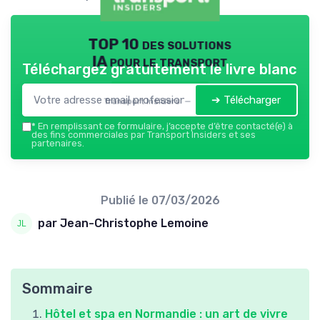
TOP 10 des solutions
IA pour le transport
Téléchargez gratuitement le livre blanc
➔ Télécharger
Transport Insiders — 2026
*
En remplissant ce formulaire, j’accepte d’être contacté(e) à
des fins commerciales par Transport Insiders et ses
partenaires.
Publié le
07/03/2026
par Jean-Christophe Lemoine
Sommaire
Hôtel et spa en Normandie : un art de vivre