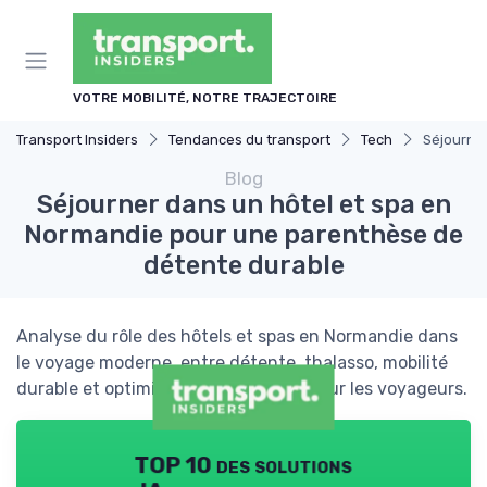
Panneau de gestion des cookies
VOTRE MOBILITÉ, NOTRE TRAJECTOIRE
Transport Insiders
Tendances du transport
Tech
Séjourne
Blog
Séjourner dans un hôtel et spa en
Normandie pour une parenthèse de
détente durable
Analyse du rôle des hôtels et spas en Normandie dans
le voyage moderne, entre détente, thalasso, mobilité
durable et optimisation des séjours pour les voyageurs.
TOP 10 des solutions