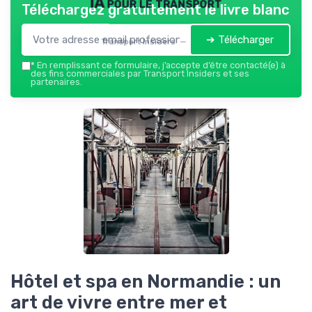
IA pour le transport
Téléchargez gratuitement le livre blanc
➔ Télécharger
Transport Insiders — 2026
*
En remplissant ce formulaire, j’accepte d’être contacté(e) à
des fins commerciales par Transport Insiders et ses
partenaires.
Hôtel et spa en Normandie : un
art de vivre entre mer et