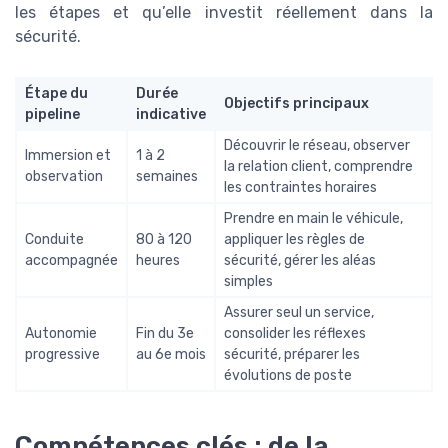
les étapes et qu’elle investit réellement dans la
sécurité.
Étape du
Durée
Objectifs principaux
pipeline
indicative
Découvrir le réseau, observer
Immersion et
1 à 2
la relation client, comprendre
observation
semaines
les contraintes horaires
Prendre en main le véhicule,
Conduite
80 à 120
appliquer les règles de
accompagnée
heures
sécurité, gérer les aléas
simples
Assurer seul un service,
Autonomie
Fin du 3e
consolider les réflexes
progressive
au 6e mois
sécurité, préparer les
évolutions de poste
Compétences clés : de la