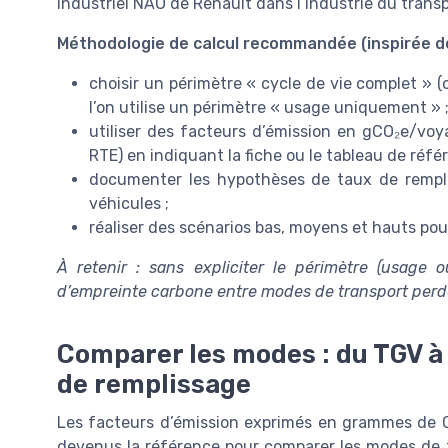
industriel NAO de Renault dans l’industrie du transp
Méthodologie de calcul recommandée (inspirée d
choisir un périmètre « cycle de vie complet » (c
l’on utilise un périmètre « usage uniquement » 
utiliser des facteurs d’émission en gCO₂e/vo
RTE) en indiquant la fiche ou le tableau de réfé
documenter les hypothèses de taux de rempli
véhicules ;
réaliser des scénarios bas, moyens et hauts pour 
À retenir : sans expliciter le périmètre (usage 
d’empreinte carbone entre modes de transport perden
Comparer les modes : du TGV à 
de remplissage
Les facteurs d’émission exprimés en grammes de 
devenus la référence pour comparer les modes de t