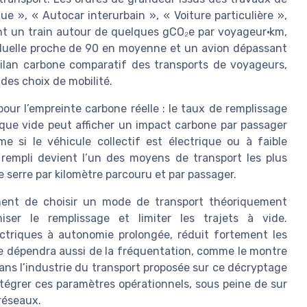
e », « Autocar interurbain », « Voiture particulière »,
ent un train autour de quelques gCO₂e par voyageur·km,
iduelle proche de 90 en moyenne et un avion dépassant
 bilan carbone comparatif des transports de voyageurs,
es choix de mobilité.
ur l’empreinte carbone réelle : le taux de remplissage
que vide peut afficher un impact carbone par passager
e si le véhicule collectif est électrique ou à faible
n rempli devient l’un des moyens de transport les plus
 serre par kilomètre parcouru et par passager.
ment de choisir un mode de transport théoriquement
iser le remplissage et limiter les trajets à vide.
lectriques à autonomie prolongée, réduit fortement les
le dépendra aussi de la fréquentation, comme le montre
dans l’industrie du transport proposée sur ce décryptage
tégrer ces paramètres opérationnels, sous peine de sur
réseaux.