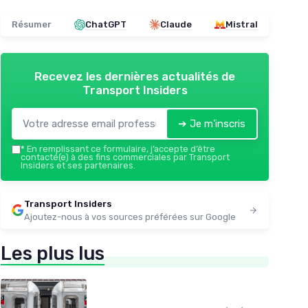
Résumer
ChatGPT
Claude
Mistral
Recevez les dernières actualités de
Transport Insiders
➔ Je m'inscris
*
En remplissant ce formulaire, j’accepte d’être
contacté(e) à des fins commerciales par Transport
Insiders et ses partenaires.
Transport Insiders
Ajoutez-nous à vos sources préférées sur Google
Les plus lus