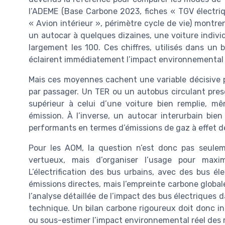
l’ADEME (Base Carbone 2023, fiches « TGV électriqu
« Avion intérieur », périmètre cycle de vie) montr
un autocar à quelques dizaines, une voiture indiv
largement les 100. Ces chiffres, utilisés dans un
éclairent immédiatement l’impact environnemental d
Mais ces moyennes cachent une variable décisive po
par passager. Un TER ou un autobus circulant pres
supérieur à celui d’une voiture bien remplie, mêm
émission. À l’inverse, un autocar interurbain bie
performants en termes d’émissions de gaz à effet de
Pour les AOM, la question n’est donc pas seule
vertueux, mais d’organiser l’usage pour maxim
L’électrification des bus urbains, avec des bus é
émissions directes, mais l’empreinte carbone globa
l’analyse détaillée de l’impact des bus électriques 
technique. Un bilan carbone rigoureux doit donc in
ou sous-estimer l’impact environnemental réel des 