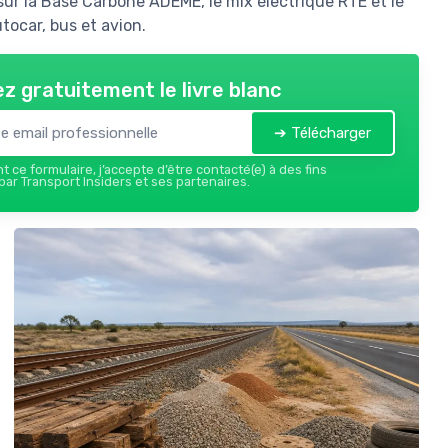
ur la Base Carbone ADEME, le mix électrique RTE et le
tocar, bus et avion.
z gratuitement le livre blanc
➔ Télécharger
 ce formulaire, j’accepte d’être contacté(e) à des fins
ar Transport Insiders et ses partenaires.