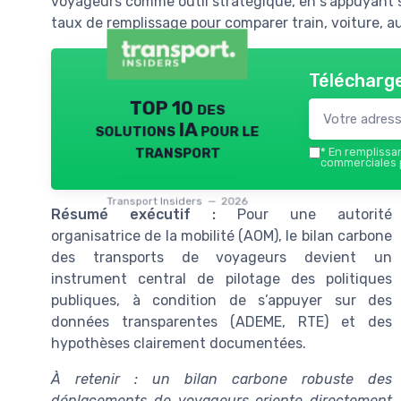
voyageurs comme outil stratégique, en s’appuyant s
taux de remplissage pour comparer train, voiture, au
Télécharge
TOP 10 des
solutions IA pour le
transport
*
En remplissant
commerciales p
Transport Insiders — 2026
Résumé exécutif :
Pour une autorité
organisatrice de la mobilité (AOM), le bilan carbone
des transports de voyageurs devient un
instrument central de pilotage des politiques
publiques, à condition de s’appuyer sur des
données transparentes (ADEME, RTE) et des
hypothèses clairement documentées.
À retenir : un bilan carbone robuste des
déplacements de voyageurs oriente directement