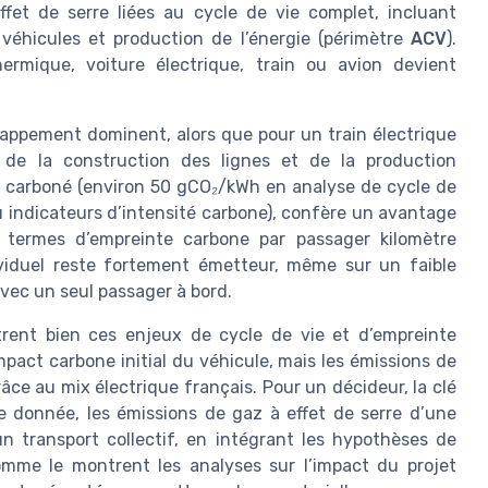
ffet de serre liées au cycle de vie complet, incluant
 véhicules et production de l’énergie (périmètre
ACV
).
ermique, voiture électrique, train ou avion devient
chappement dominent, alors que pour un train électrique
t de la construction des lignes et de la production
ent carboné (environ 50 gCO₂/kWh en analyse de cycle de
au indicateurs d’intensité carbone), confère un avantage
termes d’empreinte carbone par passager kilomètre
ividuel reste fortement émetteur, même sur un faible
avec un seul passager à bord.
strent bien ces enjeux de cycle de vie et d’empreinte
mpact carbone initial du véhicule, mais les émissions de
âce au mix électrique français. Pour un décideur, la clé
 donnée, les émissions de gaz à effet de serre d’une
un transport collectif, en intégrant les hypothèses de
omme le montrent les analyses sur l’impact du projet