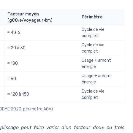
Facteur moyen
Périmètre
(gCO₂e/voyageur·km)
Cycle de vie
≈ 4 à 6
complet
Cycle de vie
≈ 20 à 30
complet
Usage + amont
≈ 180
énergie
Usage + amont
≈ 60
énergie
Cycle de vie
≈ 120 à 150
complet
 ADEME 2023, périmètre ACV)
plissage peut faire varier d’un facteur deux ou trois