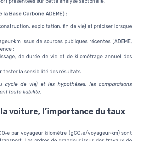
ort présentées sur cette analyse sectorielle.
e la Base Carbone ADEME) :
onstruction, exploitation, fin de vie) et préciser lorsque
;
yageur·km issus de sources publiques récentes (ADEME,
rence ;
ssage, de durée de vie et de kilométrage annuel des
tester la sensibilité des résultats.
ou cycle de vie) et les hypothèses, les comparaisons
t toute fiabilité.
la voiture, l’importance du taux
CO₂e par voyageur kilomètre (gCO₂e/voyageur·km) sont
ransport. Les ordres de grandeur issus des travaux de