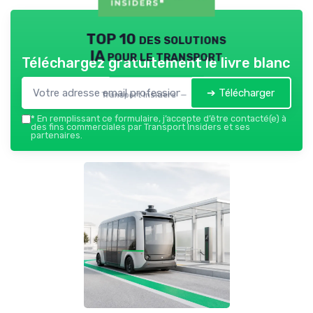
TOP 10 des solutions
IA pour le transport
Téléchargez gratuitement le livre blanc
➔ Télécharger
Transport Insiders — 2026
*
En remplissant ce formulaire, j’accepte d’être contacté(e) à
des fins commerciales par Transport Insiders et ses
partenaires.