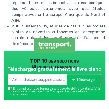
réglementaires et les impacts socio-économiques
des véhicules autonomes, avec des études
comparatives entre Europe, Amérique du Nord et
Asie.
MDPI Sustainability, études de cas sur les projets
pilotes de navettes autonomes et l’acceptation
sociale, incluant des enquêtes auprès d’usagers et
de décideurs publics.
TOP 10 des solutions
IA pour le transport
Téléchargez gratuitement le livre blanc
➔ Télécharger
Transport Insiders — 2026
*
En remplissant ce formulaire, j’accepte d’être contacté(e) à
des fins commerciales par Transport Insiders et ses
partenaires.