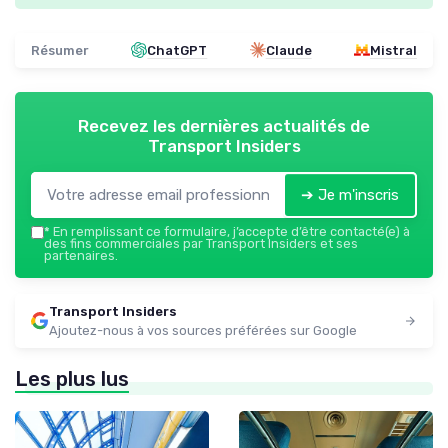
Résumer
ChatGPT
Claude
Mistral
Recevez les dernières actualités de
Transport Insiders
➔ Je m'inscris
*
En remplissant ce formulaire, j’accepte d’être contacté(e) à
des fins commerciales par Transport Insiders et ses
partenaires.
Transport Insiders
Ajoutez-nous à vos sources préférées sur Google
Les plus lus