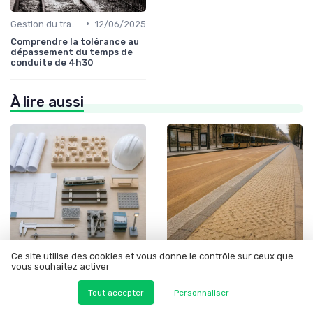
•
Gestion du trafic
12/06/2025
Comprendre la tolérance au
dépassement du temps de
conduite de 4h30
À lire aussi
Ce site utilise des cookies et vous donne le contrôle sur ceux que
vous souhaitez activer
•
•
Infrastructure durable
22/06/2026
Actualité
17/06/2026
RER métropolitains : les 45
Bus en Île-de-France : les
Tout accepter
Personnaliser
milliards d'euros d'un pari sur
chiffres 2025 confirment
la desserte périurbaine
l'effet concurrence sur la