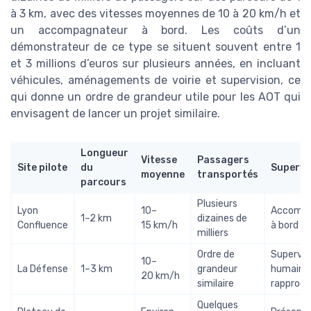
à 3 km, avec des vitesses moyennes de 10 à 20 km/h et
un accompagnateur à bord. Les coûts d’un
démonstrateur de ce type se situent souvent entre 1
et 3 millions d’euros sur plusieurs années, en incluant
véhicules, aménagements de voirie et supervision, ce
qui donne un ordre de grandeur utile pour les AOT qui
envisagent de lancer un projet similaire.
Longueur
Vitesse
Passagers
Site pilote
du
Supervi
moyenne
transportés
parcours
Plusieurs
Lyon
10–
Accompa
1–2 km
dizaines de
Confluence
15 km/h
à bord
milliers
Ordre de
Supervis
10–
La Défense
1–3 km
grandeur
humaine
20 km/h
similaire
rapproc
Quelques