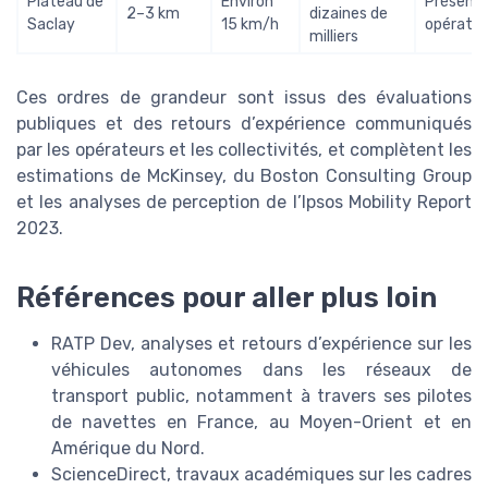
Plateau de
Environ
Présence
2–3 km
dizaines de
Saclay
15 km/h
opérateu
milliers
Ces ordres de grandeur sont issus des évaluations
publiques et des retours d’expérience communiqués
par les opérateurs et les collectivités, et complètent les
estimations de McKinsey, du Boston Consulting Group
et les analyses de perception de l’Ipsos Mobility Report
2023.
Références pour aller plus loin
RATP Dev, analyses et retours d’expérience sur les
véhicules autonomes dans les réseaux de
transport public, notamment à travers ses pilotes
de navettes en France, au Moyen-Orient et en
Amérique du Nord.
ScienceDirect, travaux académiques sur les cadres